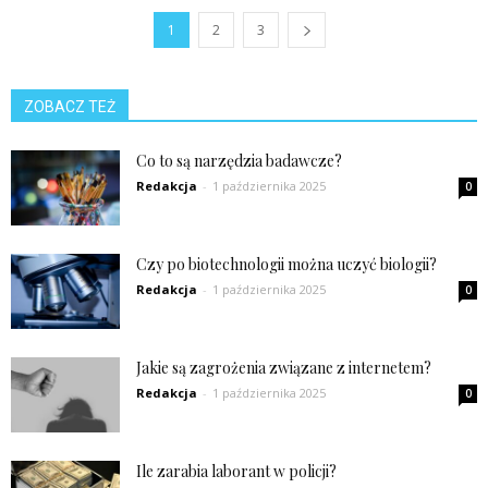
1
2
3
ZOBACZ TEŻ
Co to są narzędzia badawcze?
Redakcja
-
1 października 2025
0
Czy po biotechnologii można uczyć biologii?
Redakcja
-
1 października 2025
0
Jakie są zagrożenia związane z internetem?
Redakcja
-
1 października 2025
0
Ile zarabia laborant w policji?