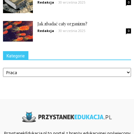
Redakcja
-
30 września 2025
0
Jak zbadać cały organizm?
Redakcja
-
30 września 2025
0
Kategorie
Kategorie
PrzystanekEdukacja.pl to portal z branży edukacyjnej poświęcony