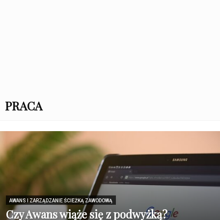
PRACA
AWANS I ZARZĄDZANIE ŚCIEŻKĄ ZAWODOWĄ
Czy Awans wiąże się z podwyżką?