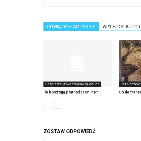
POWIĄZANE ARTYKUŁY
WIĘCEJ OD AUTOR
Bezpieczeństwo transakcji online
Bezpieczeńst
Ile kosztują płatności online?
Co ile tran
ZOSTAW ODPOWIEDŹ