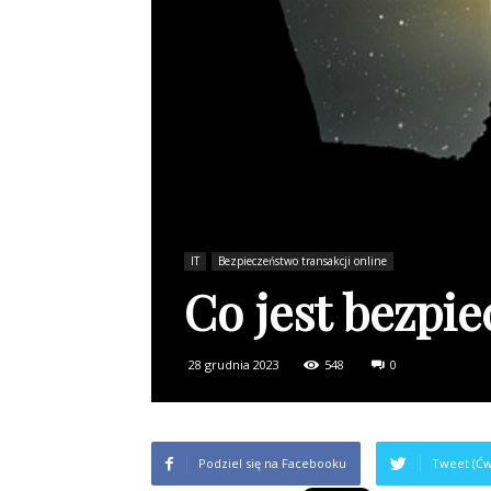
IT
Bezpieczeństwo transakcji online
Co jest bezpie
28 grudnia 2023
548
0
Podziel się na Facebooku
Tweet (Ćw