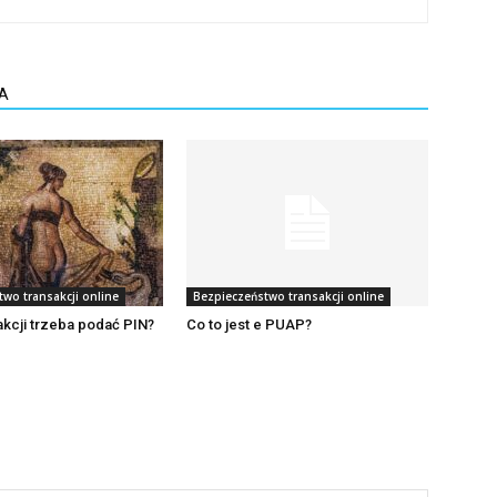
A
wo transakcji online
Bezpieczeństwo transakcji online
sakcji trzeba podać PIN?
Co to jest e PUAP?