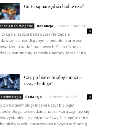
Co to są narzędzia badawcze?
Redakcja
-
1 października 2025
adania marketingowe
0
 to są narzędzia badawcze? Narzędzia
dawcze są nieodłącznym elementem procesu
owadzenia badań naukowych. Są to różnego
dzaju instrumenty, techniki i metody, które służą
...
Czy po biotechnologii można
uczyć biologii?
Redakcja
-
1 października 2025
iotechnologia
0
y po biotechnologii można uczyć biologii?
otechnologia to dziedzina nauki, która zajmuje się
korzystaniem organizmów żywych, komórek i ich
ładników w celu opracowania nowych technologii...