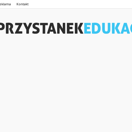
eklama
Kontakt
PrzystanekEdukacja.pl