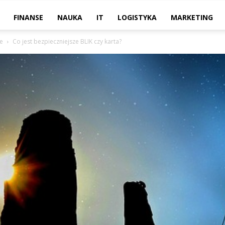
FINANSE
NAUKA
IT
LOGISTYKA
MARKETING
ne
Co jest bezpieczniejsze BLIK czy karta?