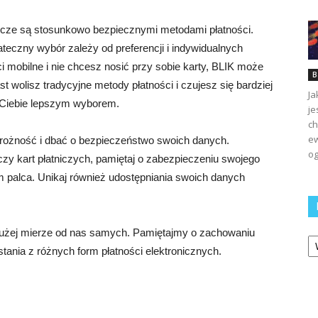
nicze są stosunkowo bezpiecznymi metodami płatności.
teczny wybór zależy od preferencji i indywidualnych
ci mobilne i nie chcesz nosić przy sobie karty, BLIK może
B
st wolisz tradycyjne metody płatności i czujesz się bardziej
Ja
a Ciebie lepszym wyborem.
je
ch
ew
rożność i dbać o bezpieczeństwo swoich danych.
og
czy kart płatniczych, pamiętaj o zabezpieczeniu swojego
em palca. Unikaj również udostępniania swoich danych
dużej mierze od nas samych. Pamiętajmy o zachowaniu
Ka
tania z różnych form płatności elektronicznych.