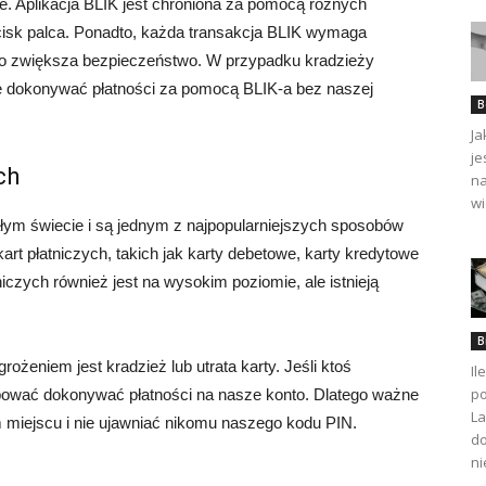
. Aplikacja BLIK jest chroniona za pomocą różnych
dcisk palca. Ponadto, każda transakcja BLIK wymaga
wo zwiększa bezpieczeństwo. W przypadku kradzieży
ie dokonywać płatności za pomocą BLIK-a bez naszej
B
Ja
je
ch
na
wi
łym świecie i są jednym z najpopularniejszych sposobów
kart płatniczych, takich jak karty debetowe, karty kredytowe
iczych również jest na wysokim poziomie, ale istnieją
B
ożeniem jest kradzież lub utrata karty. Jeśli ktoś
Il
po
bować dokonywać płatności na nasze konto. Dlatego ważne
La
 miejscu i nie ujawniać nikomu naszego kodu PIN.
do
ni