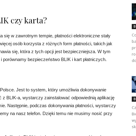
IK czy karta?
B
Co
a się w zawrotnym tempie, płatności elektroniczne stały
ba
ięcej osób korzysta z różnych form płatności, takich jak
pr
nawia się, która z tych opcji jest bezpieczniejsza. W tym
ro
u i porównamy bezpieczeństwo BLIK i kart płatniczych.
do
 Polsce. Jest to system, który umożliwia dokonywanie
 z BLIK-a, wystarczy zainstalować odpowiednią aplikację
B
emie. Następnie, podczas dokonywania płatności, wystarczy
Cz
emy na nasz telefon. Dzięki temu nie musimy nosić przy
Bi
wy
sk