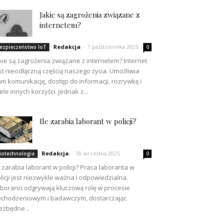
Jakie są zagrożenia związane z
internetem?
Redakcja
-
1 października 2025
ezpieczeństwo IoT
0
kie są zagrożenia związane z internetem? Internet
st nieodłączną częścią naszego życia. Umożliwia
m komunikację, dostęp do informacji, rozrywkę i
ele innych korzyści. Jednak z...
Ile zarabia laborant w policji?
Redakcja
-
30 września 2025
iotechnologia
0
e zarabia laborant w policji? Praca laboranta w
licji jest niezwykle ważna i odpowiedzialna.
boranci odgrywają kluczową rolę w procesie
chodzeniowym i badawczym, dostarczając
ezbędne...