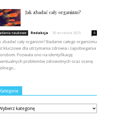
Jak zbadać cały organizm?
Redakcja
-
30 września 2025
adania naukowe
0
k zbadać cały organizm? Badanie całego organizmu
st kluczowe dla utrzymania zdrowia i zapobiegania
orobom. Pozwala ono na identyfikację
entualnych problemów zdrowotnych oraz ocenę
ólnego...
Kategorie
tegorie