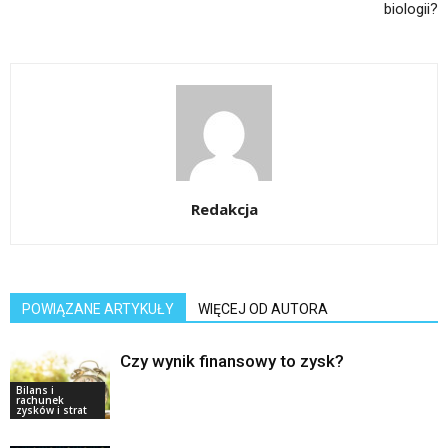
biologii?
Redakcja
POWIĄZANE ARTYKUŁY
WIĘCEJ OD AUTORA
Czy wynik finansowy to zysk?
Bilans i
rachunek
zysków i strat