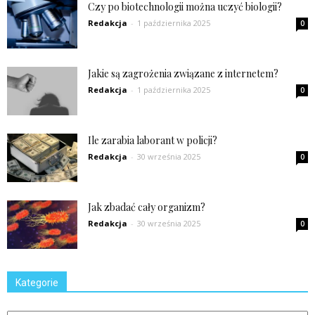
Czy po biotechnologii można uczyć biologii?
Redakcja
-
1 października 2025
0
Jakie są zagrożenia związane z internetem?
Redakcja
-
1 października 2025
0
Ile zarabia laborant w policji?
Redakcja
-
30 września 2025
0
Jak zbadać cały organizm?
Redakcja
-
30 września 2025
0
Kategorie
Kategorie