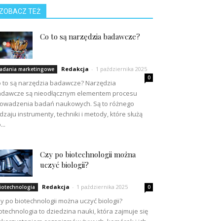
ZOBACZ TEŻ
Co to są narzędzia badawcze?
Redakcja
-
1 października 2025
adania marketingowe
0
 to są narzędzia badawcze? Narzędzia
dawcze są nieodłącznym elementem procesu
owadzenia badań naukowych. Są to różnego
dzaju instrumenty, techniki i metody, które służą
...
Czy po biotechnologii można
uczyć biologii?
Redakcja
-
1 października 2025
iotechnologia
0
y po biotechnologii można uczyć biologii?
otechnologia to dziedzina nauki, która zajmuje się