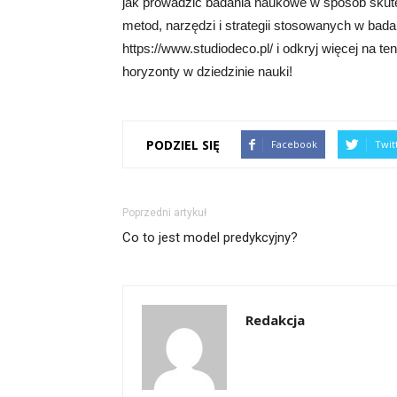
jak prowadzić badania naukowe w sposób skute
metod, narzędzi i strategii stosowanych w bad
https://www.studiodeco.pl/ i odkryj więcej na t
horyzonty w dziedzinie nauki!
PODZIEL SIĘ
Facebook
Twit
Poprzedni artykuł
Co to jest model predykcyjny?
Redakcja