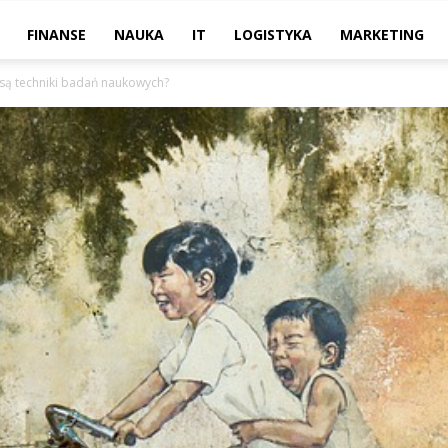
FINANSE
NAUKA
IT
LOGISTYKA
MARKETING
 są techniki badań naukowych?