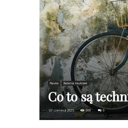
Nauka
Badania naukowe
Co to są tech
23 czerwca 2025
300
0