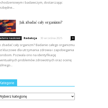
chodzeniowym i badawczym, dostarczając
ezbędne...
Jak zbadać cały organizm?
Redakcja
-
30 września 2025
adania naukowe
0
k zbadać cały organizm? Badanie całego organizmu
st kluczowe dla utrzymania zdrowia i zapobiegania
orobom. Pozwala ono na identyfikację
entualnych problemów zdrowotnych oraz ocenę
ólnego...
Kategorie
tegorie