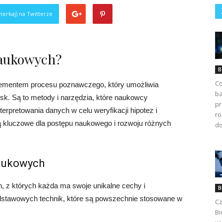
ierkaj) na Twitterze
naukowych?
B
Co
lementem procesu poznawczego, który umożliwia
ba
isk. Są to metody i narzędzia, które naukowcy
pr
nterpretowania danych w celu weryfikacji hipotez i
ro
są kluczowe dla postępu naukowego i rozwoju różnych
do
aukowych
h, z których każda ma swoje unikalne cechy i
B
odstawowych technik, które są powszechnie stosowane w
Cz
Bi