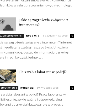
korzystaniem organizmów żywych, komórek i ich
ładników w celu opracowania nowych technologii...
Jakie są zagrożenia związane z
internetem?
Redakcja
-
1 października 2025
ezpieczeństwo IoT
0
kie są zagrożenia związane z internetem? Internet
st nieodłączną częścią naszego życia. Umożliwia
m komunikację, dostęp do informacji, rozrywkę i
ele innych korzyści. Jednak z...
Ile zarabia laborant w policji?
Redakcja
-
30 września 2025
iotechnologia
0
e zarabia laborant w policji? Praca laboranta w
licji jest niezwykle ważna i odpowiedzialna.
boranci odgrywają kluczową rolę w procesie