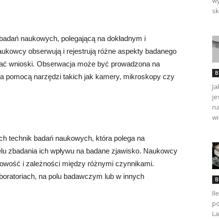
wy
sk
k badań naukowych, polegającą na dokładnym i
ukowcy obserwują i rejestrują różne aspekty badanego
iągać wnioski. Obserwacja może być prowadzona na
B
a pomocą narzędzi takich jak kamery, mikroskopy czy
Ja
je
na
wi
ych technik badań naukowych, która polega na
lu zbadania ich wpływu na badane zjawisko. Naukowcy
owość i zależności między różnymi czynnikami.
ratoriach, na polu badawczym lub w innych
B
Il
po
La