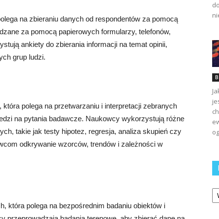
do
ni
 polega na zbieraniu danych od respondentów za pomocą
dzane za pomocą papierowych formularzy, telefonów,
ują ankiety do zbierania informacji na temat opinii,
ch grup ludzi.
B
Ja
je
która polega na przetwarzaniu i interpretacji zebranych
ch
iedzi na pytania badawcze. Naukowcy wykorzystują różne
ew
ch, takie jak testy hipotez, regresja, analiza skupień czy
og
kowcom odkrywanie wzorców, trendów i zależności w
Ka
, która polega na bezpośrednim badaniu obiektów i
y przeprowadzają badania terenowe, aby zbierać dane na