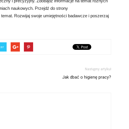
czny i precyzyjny. Zdobądź informacje na temat różnych
aniach naukowych. Przejdź do strony
en temat. Rozwijaj swoje umiejętności badawcze i poszerzaj
ter
Następny artykuł
Jak dbać o higienę pracy?