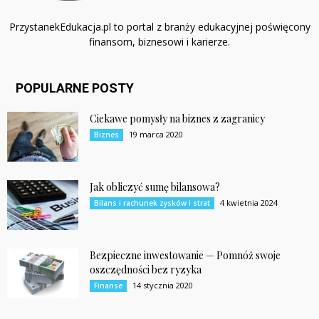
PrzystanekEdukacja.pl to portal z branży edukacyjnej poświęcony
finansom, biznesowi i karierze.
POPULARNE POSTY
Ciekawe pomysły na biznes z zagranicy
19 marca 2020
Biznes
Jak obliczyć sumę bilansowa?
4 kwietnia 2024
Bilans i rachunek zysków i strat
Bezpieczne inwestowanie — Pomnóż swoje
oszczędności bez ryzyka
14 stycznia 2020
Finanse