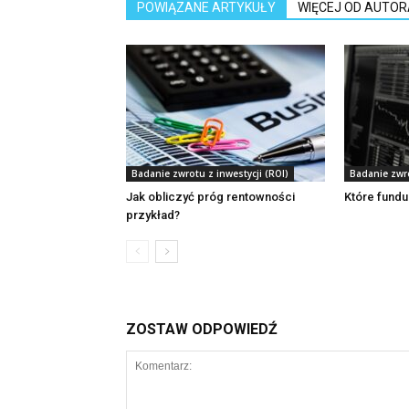
POWIĄZANE ARTYKUŁY
WIĘCEJ OD AUTOR
Badanie zwrotu z inwestycji (ROI)
Badanie zwro
Jak obliczyć próg rentowności
Które fundu
przykład?
ZOSTAW ODPOWIEDŹ