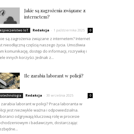
Jakie są zagrożenia związane z
internetem?
Redakcja
-
1 października 2025
ezpieczeństwo IoT
0
kie są zagrożenia związane z internetem? Internet
st nieodłączną częścią naszego życia. Umożliwia
m komunikację, dostęp do informacji, rozrywkę i
ele innych korzyści. Jednak z...
Ile zarabia laborant w policji?
Redakcja
-
30 września 2025
iotechnologia
0
e zarabia laborant w policji? Praca laboranta w
licji jest niezwykle ważna i odpowiedzialna.
boranci odgrywają kluczową rolę w procesie
chodzeniowym i badawczym, dostarczając
ezbędne...