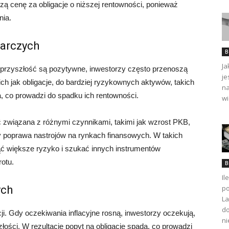
zą cenę za obligacje o niższej rentowności, ponieważ
nia.
arczych
B
Ja
a przyszłość są pozytywne, inwestorzy często przenoszą
je
ch jak obligacje, do bardziej ryzykownych aktywów, takich
na
da, co prowadzi do spadku ich rentowności.
wi
wiązana z różnymi czynnikami, takimi jak wzrost PKB,
y poprawa nastrojów na rynkach finansowych. W takich
ąć większe ryzyko i szukać innych instrumentów
rotu.
B
Il
po
ych
La
do
ji. Gdy oczekiwania inflacyjne rosną, inwestorzy oczekują,
ni
ości. W rezultacie popyt na obligacje spada, co prowadzi