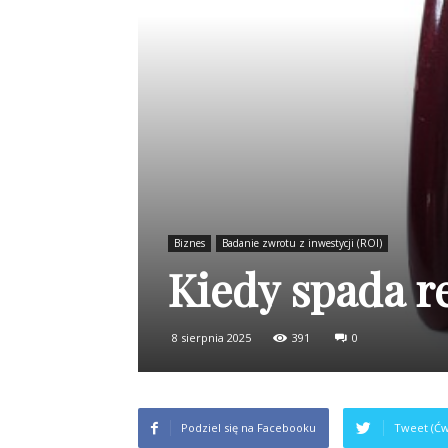
Biznes
Badanie zwrotu z inwestycji (ROI)
Kiedy spada r
8 sierpnia 2025
391
0
Podziel się na Facebooku
Tweet (Ćw