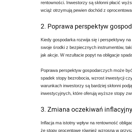
rentowności. Inwestorzy są skłonni płacić wyżs
wciąż otrzymują pewien dochód z oprocentowa
2. Poprawa perspektyw gospod
Kiedy gospodarka rozwija się i perspektywy n
swoje środki z bezpiecznych instrumentów, taki
jak akcje. W rezultacie popyt na obligacje spa
Poprawa perspektyw gospodarczych może być z
spadek stopy bezrobocia, wzrost inwestycji cz
warunkach inwestorzy są bardziej skłonni podj
inwestycyjnych, które oferują wyższe stopy zw
3. Zmiana oczekiwań inflacyjn
Inflacja ma istotny wpływ na rentowność obligac
że stopy procentowe również wzrosną w przyszł