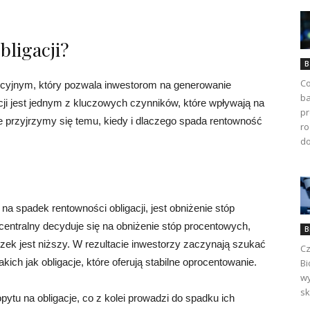
bligacji?
B
Co
ycyjnym, który pozwala inwestorom na generowanie
ba
ji jest jednym z kluczowych czynników, które wpływają na
pr
e przyjrzymy się temu, kiedy i dlaczego spada rentowność
ro
do
a spadek rentowności obligacji, jest obniżenie stóp
entralny decyduje się na obniżenie stóp procentowych,
B
czek jest niższy. W rezultacie inwestorzy zaczynają szukać
Cz
ich jak obligacje, które oferują stabilne oprocentowanie.
Bi
wy
sk
tu na obligacje, co z kolei prowadzi do spadku ich