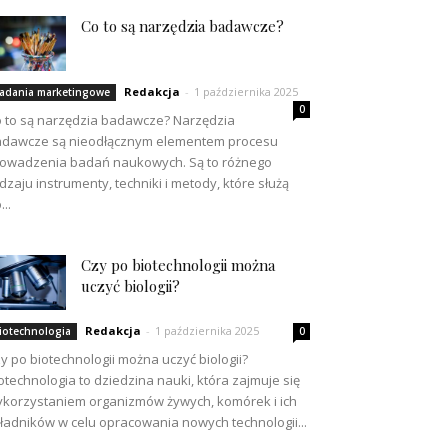
Co to są narzędzia badawcze?
Redakcja
-
1 października 2025
adania marketingowe
0
 to są narzędzia badawcze? Narzędzia
dawcze są nieodłącznym elementem procesu
owadzenia badań naukowych. Są to różnego
dzaju instrumenty, techniki i metody, które służą
...
Czy po biotechnologii można
uczyć biologii?
Redakcja
-
1 października 2025
iotechnologia
0
y po biotechnologii można uczyć biologii?
otechnologia to dziedzina nauki, która zajmuje się
korzystaniem organizmów żywych, komórek i ich
ładników w celu opracowania nowych technologii...