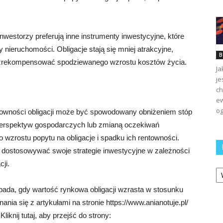
westorzy preferują inne instrumenty inwestycyjne, które
y nieruchomości. Obligacje stają się mniej atrakcyjne,
B
ie zrekompensować spodziewanego wzrostu kosztów życia.
Ja
je
ch
ew
og
towności obligacji może być spowodowany obniżeniem stóp
perspektyw gospodarczych lub zmianą oczekiwań
o wzrostu popytu na obligacje i spadku ich rentowności.
 i dostosowywać swoje strategie inwestycyjne w zależności
ji.
Ka
pada, gdy wartość rynkowa obligacji wzrasta w stosunku
nia się z artykułami na stronie https://www.anianotuje.pl/
iknij tutaj, aby przejść do strony: