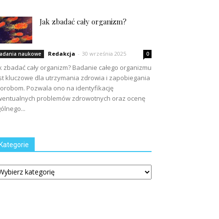
Jak zbadać cały organizm?
Redakcja
-
30 września 2025
adania naukowe
0
k zbadać cały organizm? Badanie całego organizmu
st kluczowe dla utrzymania zdrowia i zapobiegania
orobom. Pozwala ono na identyfikację
entualnych problemów zdrowotnych oraz ocenę
ólnego...
Kategorie
tegorie