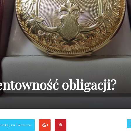
entowność obligacji?
ierkaj) na Twitterze