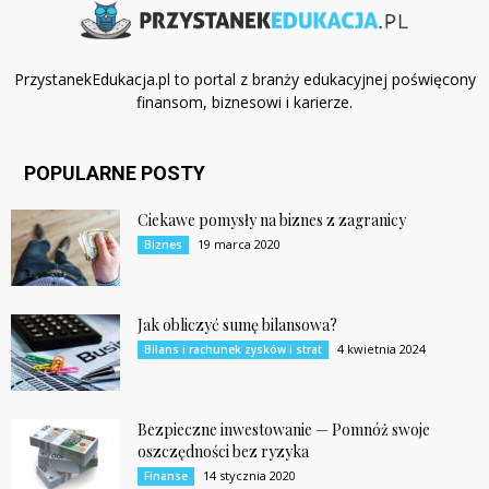
PrzystanekEdukacja.pl to portal z branży edukacyjnej poświęcony
finansom, biznesowi i karierze.
POPULARNE POSTY
Ciekawe pomysły na biznes z zagranicy
19 marca 2020
Biznes
Jak obliczyć sumę bilansowa?
4 kwietnia 2024
Bilans i rachunek zysków i strat
Bezpieczne inwestowanie — Pomnóż swoje
oszczędności bez ryzyka
14 stycznia 2020
Finanse