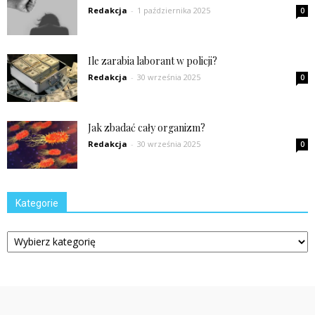
Redakcja
-
1 października 2025
0
Ile zarabia laborant w policji?
Redakcja
-
30 września 2025
0
Jak zbadać cały organizm?
Redakcja
-
30 września 2025
0
Kategorie
Kategorie