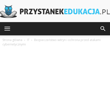
PrzystanekEdukacja.pl
Strona główna
IT
Bezpieczeństwo witryn i ochrona przed atakami
cybernetycznymi