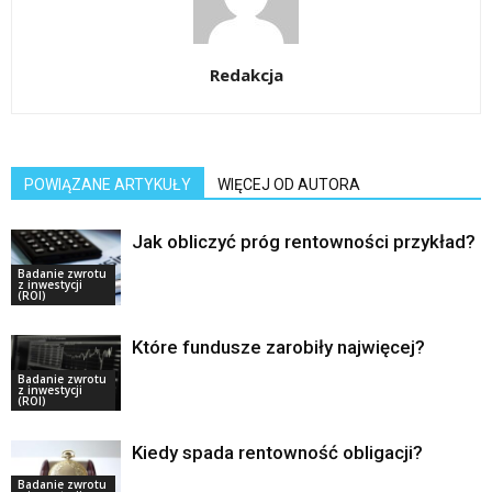
Redakcja
POWIĄZANE ARTYKUŁY
WIĘCEJ OD AUTORA
Jak obliczyć próg rentowności przykład?
Badanie zwrotu
z inwestycji
(ROI)
Które fundusze zarobiły najwięcej?
Badanie zwrotu
z inwestycji
(ROI)
Kiedy spada rentowność obligacji?
Badanie zwrotu