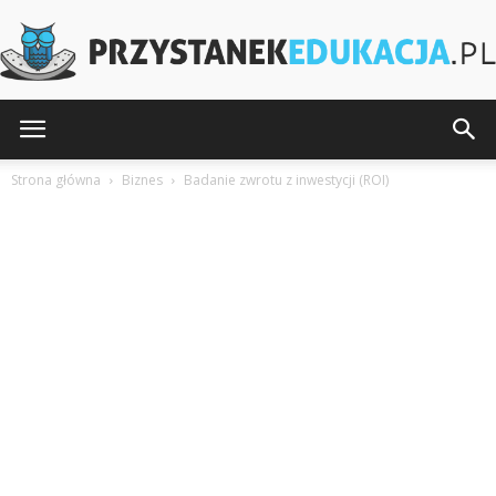
PrzystanekEdukacja.pl
Strona główna
Biznes
Badanie zwrotu z inwestycji (ROI)